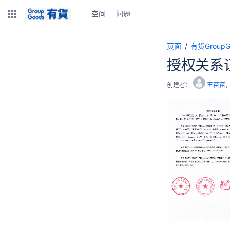
空间
问题
页面
有货Grou
授权关系证
创建者：
王苗苗