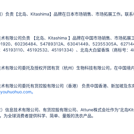
（日）负责【北岛、Kitashima】品牌在日本市场销售、市场拓展工作。联系
有限公司负责 【北岛、Kitashima 】品牌在中国市场销售、市场拓展工
091920、60236484、54789312A、63041449、52355305A、62
标号：45193110、45192532、45191334）、北岛大白留香珠（商标号
技术有限公司委托及授权开团有货（杭州）生物科技有限公司，在中国境内
技术有限公司委托有货控股有限公司（香港） 负责中国香港、新加坡及东
youhuohuo.com。
）信息技术有限公司、有货控股有限公司、Attune株式会社作为“北岛Ki
a”品牌，为全球消费者提供科学、简单、量贩的洗衣产品。