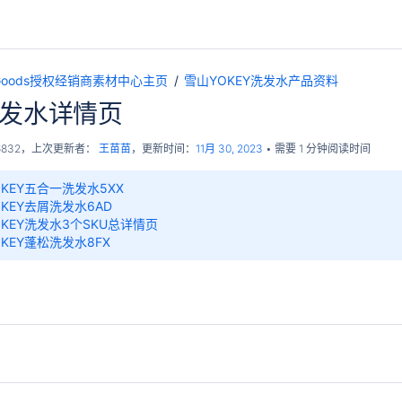
pGoods授权经销商素材中心主页
雪山YOKEY洗发水产品资料
洗发水详情页
6832
，上次更新者：
王苗苗
，更新时间：
11月 30, 2023
需要 1 分钟阅读时间
KEY五合一洗发水5XX
KEY去屑洗发水6AD
KEY洗发水3个SKU总详情页
KEY蓬松洗发水8FX