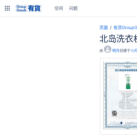
空间
问题
页面
有货Grou
北岛洗衣
由
明月
创建于
10月