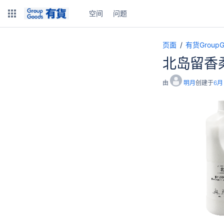
空间
问题
页面
有货Grou
北岛留香
由
明月
创建于
6月 